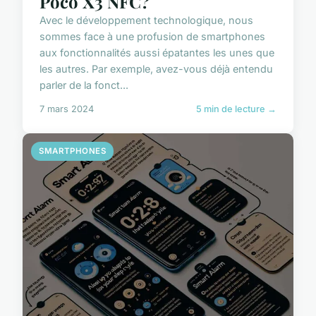
Poco X3 NFC?
Avec le développement technologique, nous
sommes face à une profusion de smartphones
aux fonctionnalités aussi épatantes les unes que
les autres. Par exemple, avez-vous déjà entendu
parler de la fonct...
7 mars 2024
5 min de lecture →
SMARTPHONES