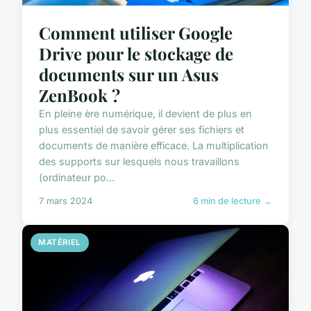
Comment utiliser Google
Drive pour le stockage de
documents sur un Asus
ZenBook ?
En pleine ère numérique, il devient de plus en
plus essentiel de savoir gérer ses fichiers et
documents de manière efficace. La multiplication
des supports sur lesquels nous travaillons
(ordinateur po...
7 mars 2024
6 min de lecture →
MATÉRIEL