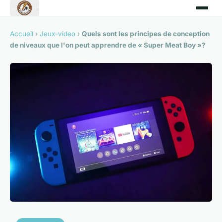
Accueil
›
Jeux-video
›
Quels sont les principes de conception
de niveaux que l'on peut apprendre de « Super Meat Boy »?