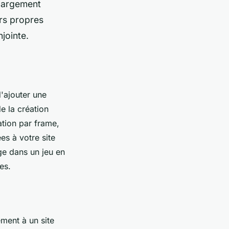
 largement
urs propres
jointe.
d'ajouter une
e la création
ation par frame,
es à votre site
ge dans un jeu en
es.
ement à un site