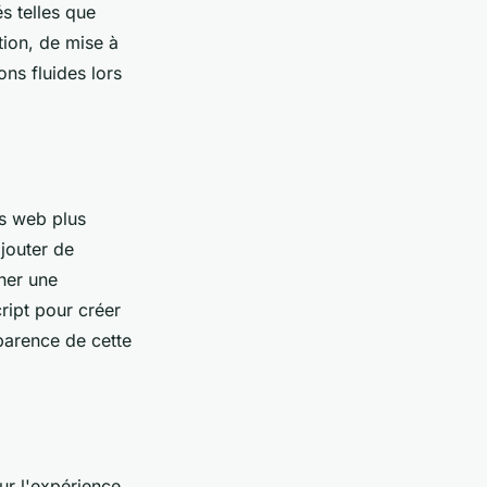
s telles que
ation, de mise à
ons fluides lors
es web plus
jouter de
nner une
ript pour créer
parence de cette
ur l'expérience