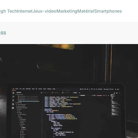
igh Tech
Internet
Jeux-video
Marketing
Matériel
Smartphones
CSS