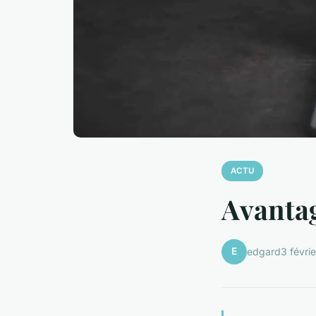
ACTU
Avantag
E
edgard
3 févri